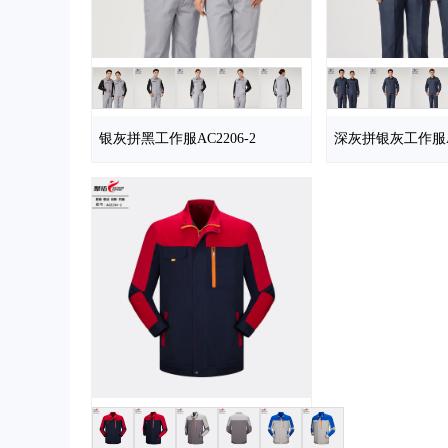
银灰拼黑工作服AC2206-2
深灰拼银灰工作服AC