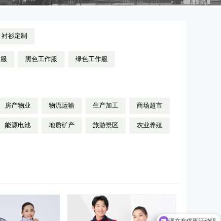
衬衫定制
作服
黑色工作服
绿色工作服
房产物业
物流运输
生产加工
商场超市
能源电池
地质矿产
旅游景区
农业养殖