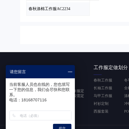
春秋涤棉工作服AC2234
工作服定做划分
鹰诺达
请您留言
春秋工作服
冬
一站式工作服定制厂家
当前客服人员也在线的，您也填写
长袖工作服
全
一下您的信息，我们会尽快和您联
我们为各行各业提供各类型工作服定
系。
制解决方案，支持特殊定制，按需定
马甲工作服
涤
电话：18168707116
制。源头厂家、价格优惠！
衬衫定制
冲
西服套装
P
提交