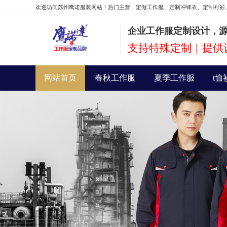
欢迎访问苏州鹰诺服装网站！热门主营：定做工作服、定制冲锋衣、定制衬衫、西服、
企业工作服定制设计，
支持特殊定制｜提供设
网站首页
春秋工作服
夏季工作服
t恤