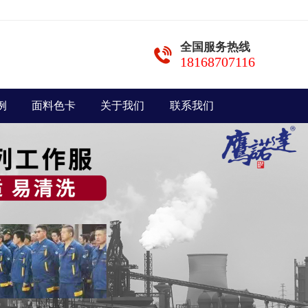
全国服务热线
18168707116
例
面料色卡
关于我们
联系我们